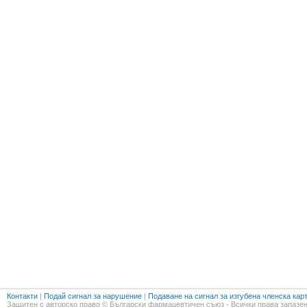
Контакти
|
Подай сигнал за нарушение
|
Подаване на сигнал за изгубена членска кар
Защитен с авторско право © Български фармацевтичен съюз - Всички права запазен