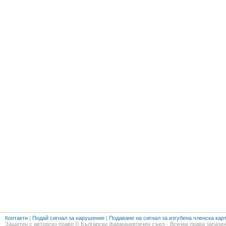
Контакти
|
Подай сигнал за нарушение
|
Подаване на сигнал за изгубена членска кар
Защитен с авторско право © Български фармацевтичен съюз - Всички права запазен