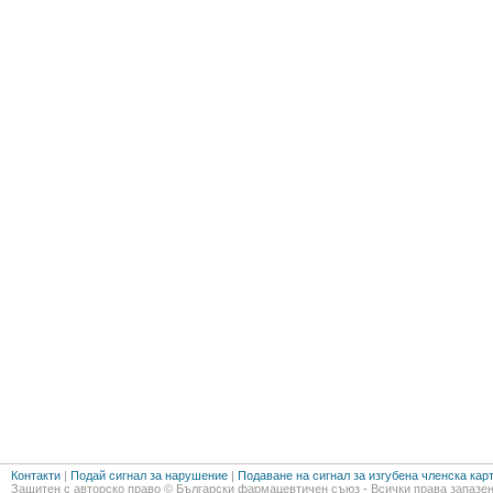
Контакти
|
Подай сигнал за нарушение
|
Подаване на сигнал за изгубена членска кар
Защитен с авторско право © Български фармацевтичен съюз - Всички права запазен