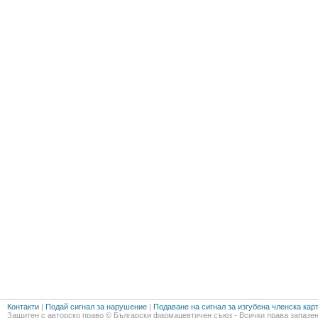
Контакти
|
Подай сигнал за нарушение
|
Подаване на сигнал за изгубена членска кар
Защитен с авторско право © Български фармацевтичен съюз - Всички права запазен