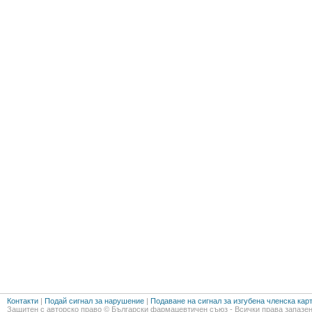
Контакти
|
Подай сигнал за нарушение
|
Подаване на сигнал за изгубена членска кар
Защитен с авторско право © Български фармацевтичен съюз - Всички права запазен