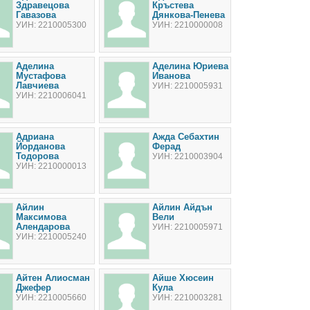
Здравецова
Кръстева
Гавазова
Дянкова-Пенева
УИН: 2210005300
УИН: 2210000008
Аделина
Аделина Юриева
Мустафова
Иванова
Лавчиева
УИН: 2210005931
УИН: 2210006041
Адриана
Ажда Себахтин
Йорданова
Ферад
Тодорова
УИН: 2210003904
УИН: 2210000013
Айлин
Айлин Айдън
Максимова
Вели
Алендарова
УИН: 2210005971
УИН: 2210005240
Айтен Алиосман
Айше Хюсеин
Джефер
Кула
УИН: 2210005660
УИН: 2210003281