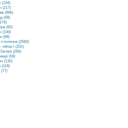
 (104)
 (217)
в (996)
д (68)
174)
ра (65)
 (100)
 (89)
-столична (2560)
 област (201)
Загора (266)
ище (59)
о (130)
 (118)
(77)