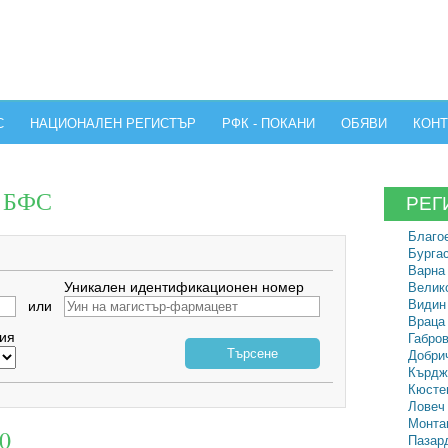
С
НАЦИОНАЛЕН РЕГИСТЪР
РФК - ПОКАНИ
ОБЯВИ
КОНТ
а БФС
РЕГ
Благое
Бургас
Варна 
Уникален идентификационен номер
Велико
Видин 
или
Враца 
ия
Габров
Търсене
Добрич
Кърдж
Кюстен
Ловеч 
Монтан
0
Пазард