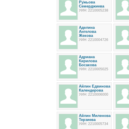
Ружьова
Семерджиева
УИН: 2210005238
Аделина
Ангелова
Жекова
УИН: 2210004726
Адриана
Кирилова
Босакова
УИН: 2210005025
Айлин Едвинова
Календерова
УИН: 2210006000
Айлин Миленова
Терзиева
УИН: 2210005734