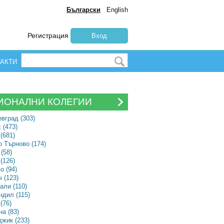
Български
English
Регистрация
Вход
АКТИ
ИОНАЛНИ КОЛЕГИИ
вград (303)
 (473)
(681)
 Търново (174)
(58)
(126)
о (94)
 (123)
али (110)
дил (115)
(76)
а (83)
жик (233)