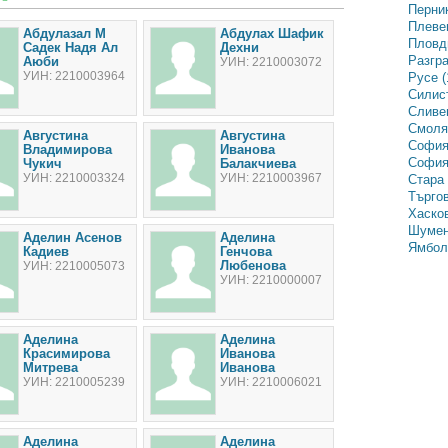
Перник
Плевен
Абдулазал М
Абдулах Шафик
Пловди
Садек Надя Ал
Дехни
Разгра
Аюби
УИН: 2210003072
УИН: 2210003964
Русе (
Силист
Сливен
Смолян
Августина
Августина
София
Владимирова
Иванова
София-
Чукич
Балакчиева
УИН: 2210003324
УИН: 2210003967
Стара 
Търгов
Хасков
Шумен
Аделин Асенов
Аделина
Ямбол 
Кадиев
Генчова
Любенова
УИН: 2210005073
УИН: 2210000007
Аделина
Аделина
Красимирова
Иванова
Митрева
Иванова
УИН: 2210005239
УИН: 2210006021
Аделина
Аделина