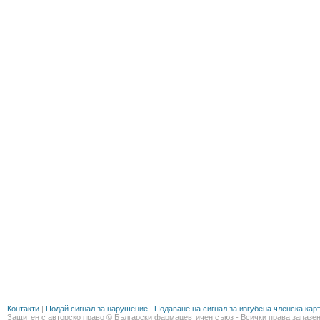
Контакти
|
Подай сигнал за нарушение
|
Подаване на сигнал за изгубена членска кар
Защитен с авторско право © Български фармацевтичен съюз - Всички права запазен