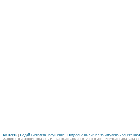
Контакти
|
Подай сигнал за нарушение
|
Подаване на сигнал за изгубена членска кар
Защитен с авторско право © Български фармацевтичен съюз - Всички права запазен