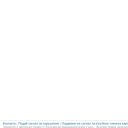
Контакти
|
Подай сигнал за нарушение
|
Подаване на сигнал за изгубена членска кар
Защитен с авторско право © Български фармацевтичен съюз - Всички права запазен