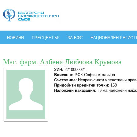
НОВИНИ
ПРЕСЦЕНТЪР
ЗА БФС
НАЦИОНАЛЕН РЕГИСТ
Маг. фарм. Албена Любчова Крумова
УИН:
2210000021
Вписан в:
РФК София-столична
Състояние:
Непрекъснати членствени прав
Придобити кредитни точки:
158
Наложени наказания:
Няма наложени нака