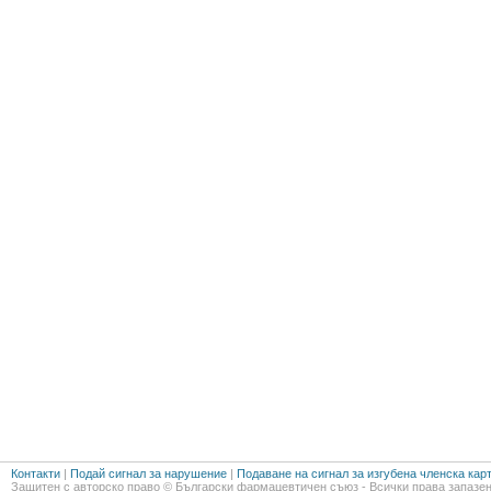
Контакти
|
Подай сигнал за нарушение
|
Подаване на сигнал за изгубена членска кар
Защитен с авторско право © Български фармацевтичен съюз - Всички права запазен