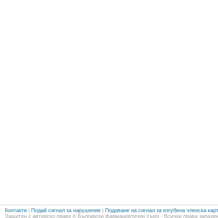
Контакти
|
Подай сигнал за нарушение
|
Подаване на сигнал за изгубена членска кар
Защитен с авторско право © Български фармацевтичен съюз - Всички права запазен