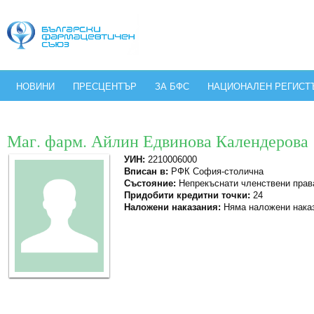
НОВИНИ
ПРЕСЦЕНТЪР
ЗА БФС
НАЦИОНАЛЕН РЕГИСТ
Маг. фарм. Айлин Едвинова Календерова
УИН:
2210006000
Вписан в:
РФК София-столична
Състояние:
Непрекъснати членствени прав
Придобити кредитни точки:
24
Наложени наказания:
Няма наложени нака