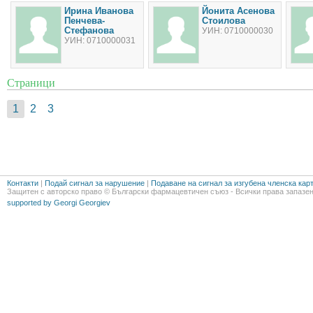
Ирина Иванова
Йонита Асенова
Пенчева-
Стоилова
Стефанова
УИН: 0710000030
УИН: 0710000031
Страници
1
2
3
Контакти
|
Подай сигнал за нарушение
|
Подаване на сигнал за изгубена членска кар
Защитен с авторско право © Български фармацевтичен съюз - Всички права запазен
supported by Georgi Georgiev