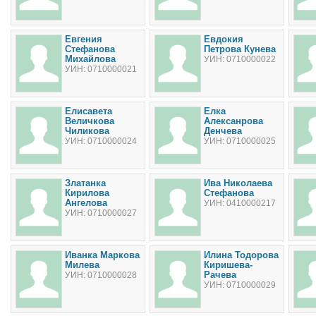
Евгения
Евдокия
Стефанова
Петрова Кунева
Михайлова
УИН: 0710000022
УИН: 0710000021
Елисавета
Елка
Величкова
Алексанрова
Чиликова
Денчева
УИН: 0710000024
УИН: 0710000025
Златанка
Ива Николаева
Кирилова
Стефанова
Ангелова
УИН: 0410000217
УИН: 0710000027
Иванка Маркова
Илина Тодорова
Милева
Киришева-
Рачева
УИН: 0710000028
УИН: 0710000029