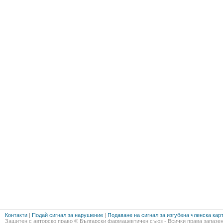
Контакти
|
Подай сигнал за нарушение
|
Подаване на сигнал за изгубена членска кар
Защитен с авторско право © Български фармацевтичен съюз - Всички права запазен