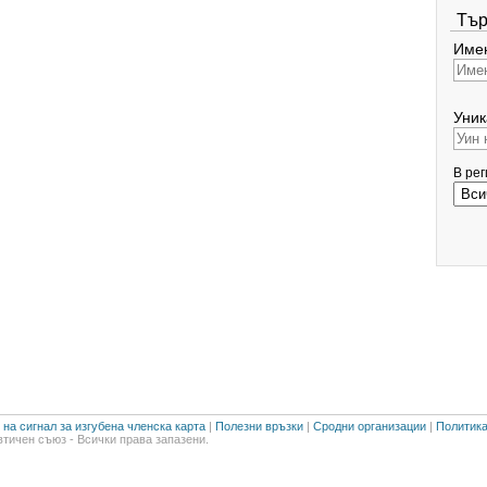
Тър
Имен
Уник
В ре
на сигнал за изгубена членска карта
|
Полезни връзки
|
Сродни организации
|
Политика
тичен съюз - Всички права запазени.