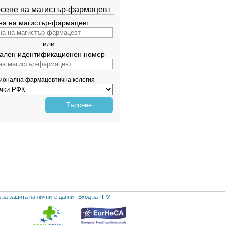
сене на магистър-фармацевт
а на магистър-фармацевт
или
ален идентификационен номер
гионална фармацевтична колегия
Търсене
 за защита на личните данни
|
Вход за ПРУ