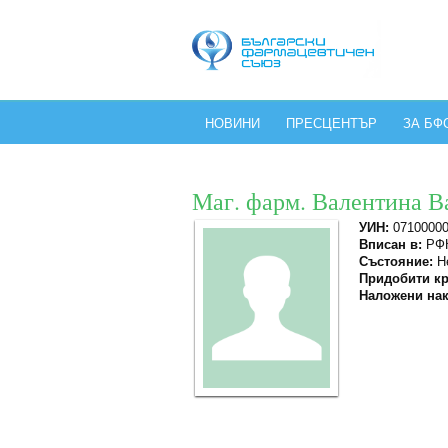
НОВИНИ
ПРЕСЦЕНТЪР
ЗА БФ
Маг. фарм. Валентина В
УИН:
0710000
Вписан в:
РФК
Състояние:
Не
Придобити кр
Наложени нак