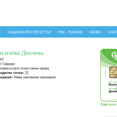
С
НАЦИОНАЛЕН РЕГИСТЪР
РФК - ПОКАНИ
ОБЯВИ
КОНТ
асилева Денчева
007
 Габрово
прекъснати членствени права
едитни точки:
22
азания:
Няма наложени наказания
Вален
Денч
Картата