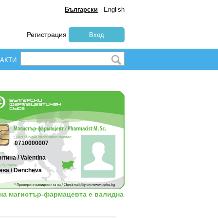
Български
English
Регистрация
Вход
АКТИ
0710000007
тина / Valentina
ева / Dencheva
 на магистър-фармацевта е валидна