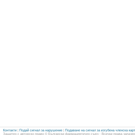
Контакти
|
Подай сигнал за нарушение
|
Подаване на сигнал за изгубена членска кар
Защитен с авторско право © Български фармацевтичен съюз - Всички права запазен