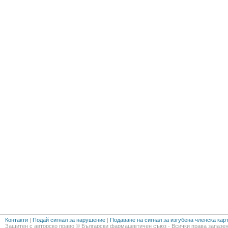
Контакти
|
Подай сигнал за нарушение
|
Подаване на сигнал за изгубена членска кар
Защитен с авторско право © Български фармацевтичен съюз - Всички права запазен