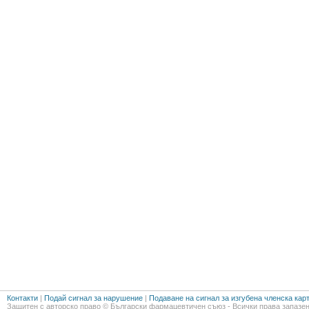
Контакти
|
Подай сигнал за нарушение
|
Подаване на сигнал за изгубена членска кар
Защитен с авторско право © Български фармацевтичен съюз - Всички права запазен