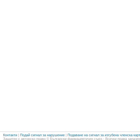
Контакти
|
Подай сигнал за нарушение
|
Подаване на сигнал за изгубена членска кар
Защитен с авторско право © Български фармацевтичен съюз - Всички права запазен