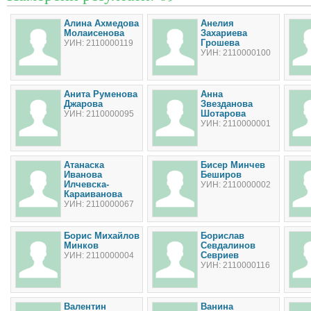
Алина Ахмедова
Анелия
Молаисенова
Захариева
Грошева
УИН: 2110000119
УИН: 2110000100
Анита Руменова
Анна
Джарова
Звезданова
Шотарова
УИН: 2110000095
УИН: 2110000001
Атанаска
Бисер Минчев
Иванова
Беширов
Илчевска-
УИН: 2110000002
Караиванова
УИН: 2110000067
Борис Михайлов
Борислав
Минков
Севдалинов
Севриев
УИН: 2110000004
УИН: 2110000116
Валентин
Ванина