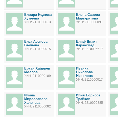
Елвира Недкова
Елена Савова
Хумчева
Маргаритова
УИН: 2110000013
УИН: 2110000091
Елза Асенова
Елиф Джаит
Вълчева
Караахмед
УИН: 2110000015
УИН: 2210005617
Еркан Хайриев
Иванка
Моллов
Николова
Николова
УИН: 2110000109
УИН: 2110000017
Илина
Илия Борисов
Мирославова
Трайков
Халачева
УИН: 2210000885
УИН: 2110000082