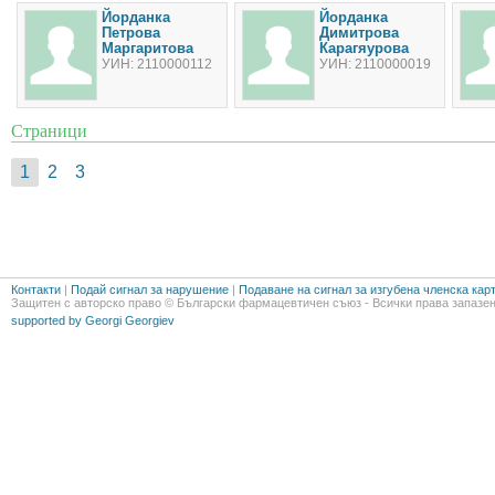
Йорданка
Йорданка
Петрова
Димитрова
Маргаритова
Карагяурова
УИН: 2110000112
УИН: 2110000019
Страници
1
2
3
Контакти
|
Подай сигнал за нарушение
|
Подаване на сигнал за изгубена членска кар
Защитен с авторско право © Български фармацевтичен съюз - Всички права запазен
supported by Georgi Georgiev