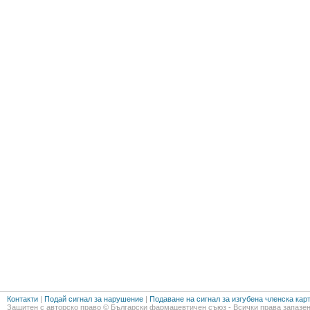
Контакти
|
Подай сигнал за нарушение
|
Подаване на сигнал за изгубена членска кар
Защитен с авторско право © Български фармацевтичен съюз - Всички права запазен