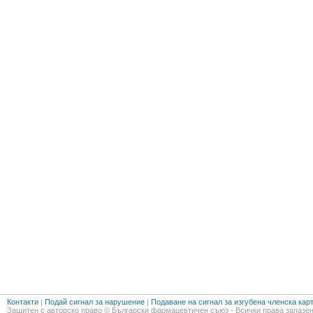
Контакти
|
Подай сигнал за нарушение
|
Подаване на сигнал за изгубена членска кар
Защитен с авторско право © Български фармацевтичен съюз - Всички права запазен