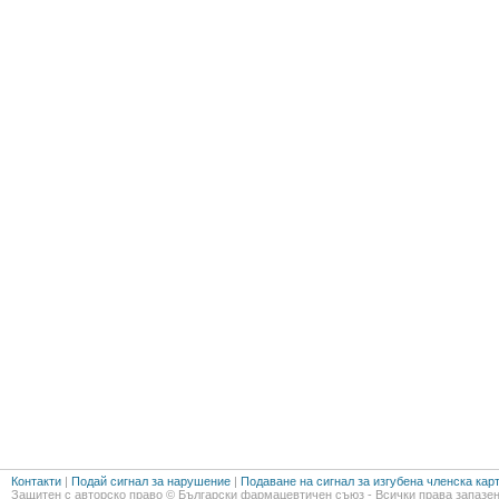
Контакти
|
Подай сигнал за нарушение
|
Подаване на сигнал за изгубена членска кар
Защитен с авторско право © Български фармацевтичен съюз - Всички права запазен