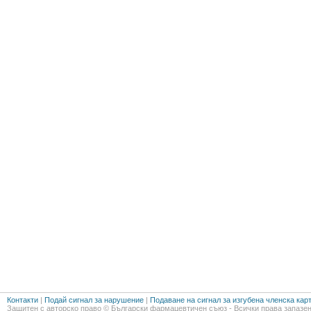
Контакти
|
Подай сигнал за нарушение
|
Подаване на сигнал за изгубена членска кар
Защитен с авторско право © Български фармацевтичен съюз - Всички права запазен