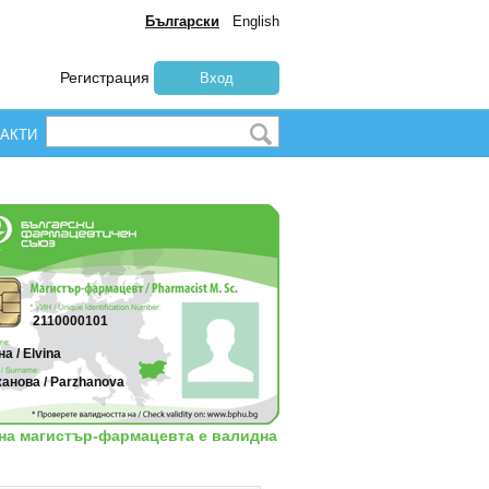
Български
English
Регистрация
Вход
АКТИ
2110000101
а / Elvina
анова / Parzhanova
 на магистър-фармацевта е валидна