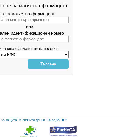
сене на магистър-фармацевт
а на магистър-фармацевт
или
ален идентификационен номер
гионална фармацевтична колегия
Търсене
 за защита на личните данни
|
Вход за ПРУ