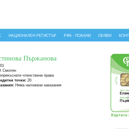
С
НАЦИОНАЛЕН РЕГИСТЪР
РФК - ПОКАНИ
ОБЯВИ
КОНТ
стинова Пържанова
01
 Смолян
прекъснати членствени права
едитни точки:
20
азания:
Няма наложени наказания
Елвин
Пърж
Картата