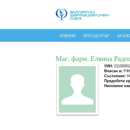
НОВИНИ
ПРЕСЦЕНТЪР
ЗА БФ
Маг. фарм. Елвина Радо
УИН:
21100001
Вписан в:
РФК
Състояние:
Не
Придобити кр
Наложени нак