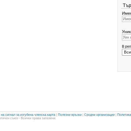
Тър
Имен
Уник
В ре
на сигнал за изгубена членска карта
|
Полезни връзки
|
Сродни организации
|
Политика
тичен съюз - Всички права запазени.