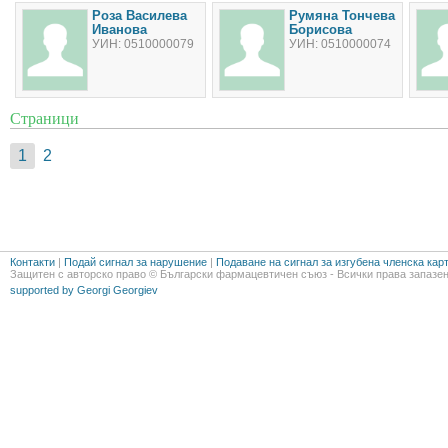
Роза Василева
Румяна Тончева
Иванова
Борисова
УИН: 0510000079
УИН: 0510000074
Страници
1
2
Контакти
|
Подай сигнал за нарушение
|
Подаване на сигнал за изгубена членска кар
Защитен с авторско право © Български фармацевтичен съюз - Всички права запазен
supported by Georgi Georgiev