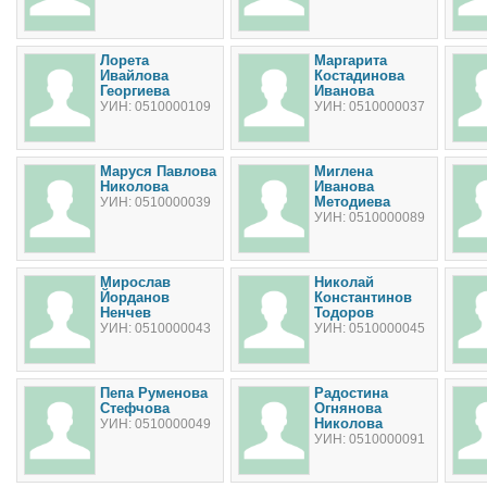
Лорета
Маргарита
Ивайлова
Костадинова
Георгиева
Иванова
УИН: 0510000109
УИН: 0510000037
Маруся Павлова
Миглена
Николова
Иванова
Методиева
УИН: 0510000039
УИН: 0510000089
Мирослав
Николай
Йорданов
Константинов
Ненчев
Тодоров
УИН: 0510000043
УИН: 0510000045
Пепа Руменова
Радостина
Стефчова
Огнянова
Николова
УИН: 0510000049
УИН: 0510000091