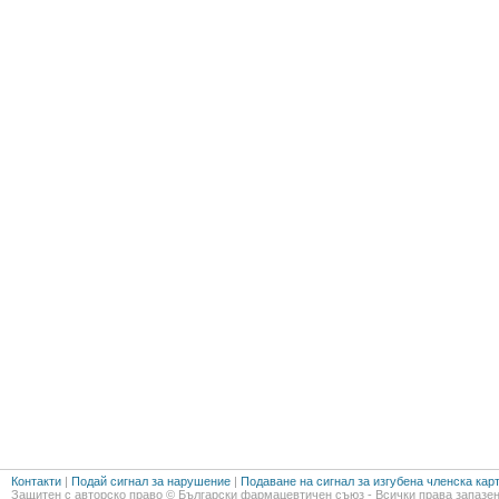
Контакти
|
Подай сигнал за нарушение
|
Подаване на сигнал за изгубена членска кар
Защитен с авторско право © Български фармацевтичен съюз - Всички права запазен