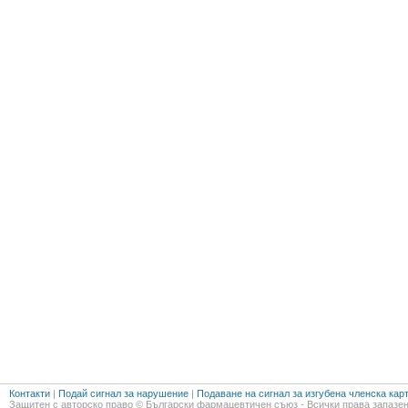
Контакти
|
Подай сигнал за нарушение
|
Подаване на сигнал за изгубена членска кар
Защитен с авторско право © Български фармацевтичен съюз - Всички права запазен