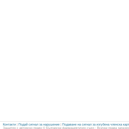
Контакти
|
Подай сигнал за нарушение
|
Подаване на сигнал за изгубена членска кар
Защитен с авторско право © Български фармацевтичен съюз - Всички права запазен