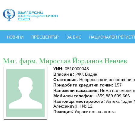
НОВИНИ
ПРЕСЦЕНТЪР
ЗА БФС
НАЦИОНАЛЕН РЕГИСТ
Маг. фарм. Мирослав Йорданов Ненчев
УИН:
0510000043
Вписан в:
РФК Видин
Състояние:
Непрекъснати членствени 
Придобити кредитни точки:
157
Наложени наказания:
Няма наложени н
Мобилен телефон:
+359 889 609 666
Настояща месторабота:
Аптека "Бдин М
Александър ІІ № 12
Позиция:
Управител на аптека