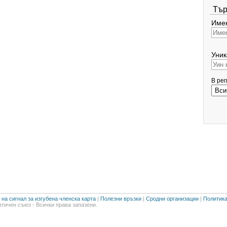
Тър
Имен
Уник
В ре
на сигнал за изгубена членска карта
|
Полезни връзки
|
Сродни организации
|
Политика
тичен съюз - Всички права запазени.