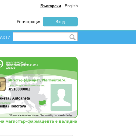
Български
English
Регистрация
Вход
АКТИ
0510000002
нета / Antoaneta
ова / Todorova
 на магистър-фармацевта е валидна