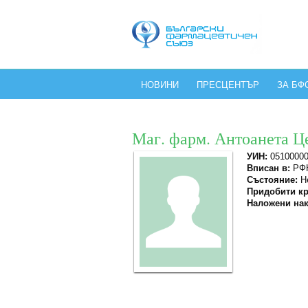
НОВИНИ
ПРЕСЦЕНТЪР
ЗА БФ
Маг. фарм. Антоанета Ц
УИН:
0510000
Вписан в:
РФК
Състояние:
Не
Придобити кр
Наложени нак