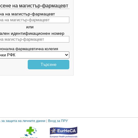
сене на магистър-фармацевт
а на магистър-фармацевт
или
ален идентификационен номер
гионална фармацевтична колегия
Търсене
 за защита на личните данни
|
Вход за ПРУ