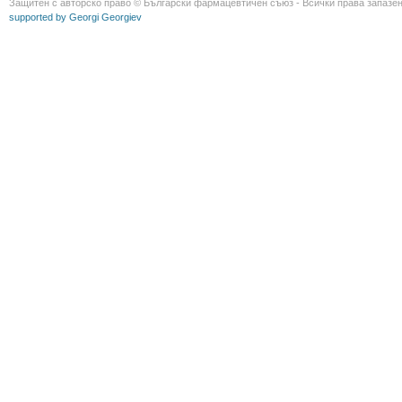
Защитен с авторско право © Български фармацевтичен съюз - Всички права запазен
supported by Georgi Georgiev