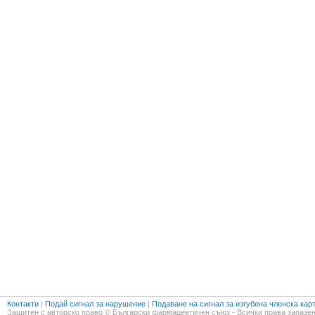
Контакти
|
Подай сигнал за нарушение
|
Подаване на сигнал за изгубена членска кар
Защитен с авторско право © Български фармацевтичен съюз - Всички права запазен