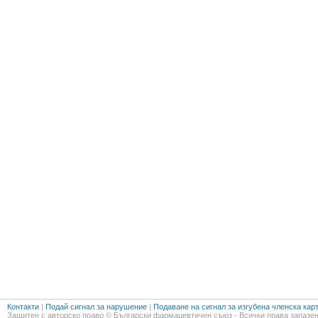
Контакти
|
Подай сигнал за нарушение
|
Подаване на сигнал за изгубена членска кар
Защитен с авторско право © Български фармацевтичен съюз - Всички права запазен