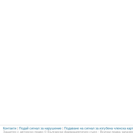
Контакти
|
Подай сигнал за нарушение
|
Подаване на сигнал за изгубена членска кар
Защитен с авторско право © Български фармацевтичен съюз - Всички права запазен