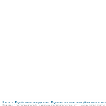
Контакти
|
Подай сигнал за нарушение
|
Подаване на сигнал за изгубена членска кар
Защитен с авторско право © Български фармацевтичен съюз - Всички права запазен