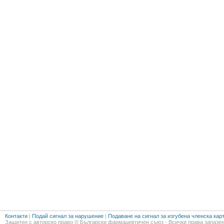
Контакти
|
Подай сигнал за нарушение
|
Подаване на сигнал за изгубена членска кар
Защитен с авторско право © Български фармацевтичен съюз - Всички права запазен