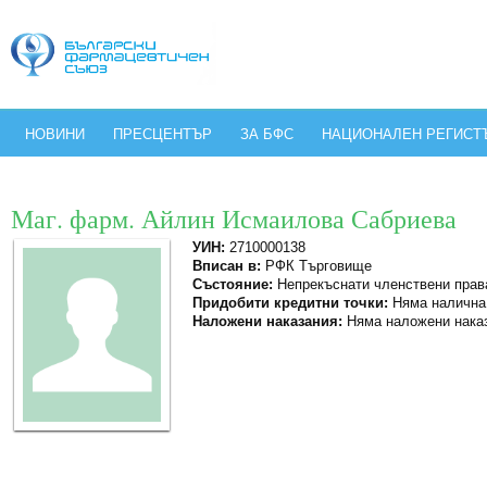
НОВИНИ
ПРЕСЦЕНТЪР
ЗА БФС
НАЦИОНАЛЕН РЕГИСТ
Маг. фарм. Айлин Исмаилова Сабриева
УИН:
2710000138
Вписан в:
РФК Търговище
Състояние:
Непрекъснати членствени прав
Придобити кредитни точки:
Няма налична
Наложени наказания:
Няма наложени нака