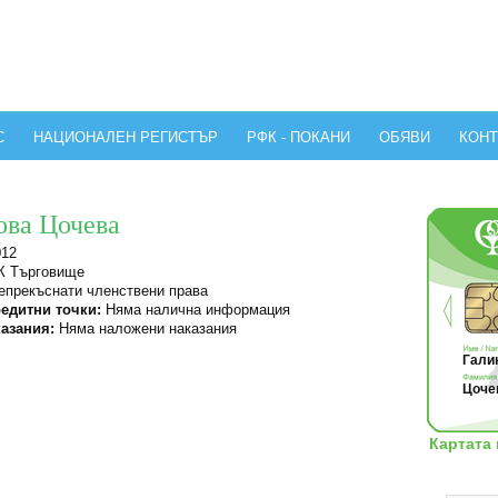
С
НАЦИОНАЛЕН РЕГИСТЪР
РФК - ПОКАНИ
ОБЯВИ
КОНТ
ова Цочева
012
 Търговище
прекъснати членствени права
едитни точки:
Няма налична информация
азания:
Няма наложени наказания
Галин
Цочев
Картата