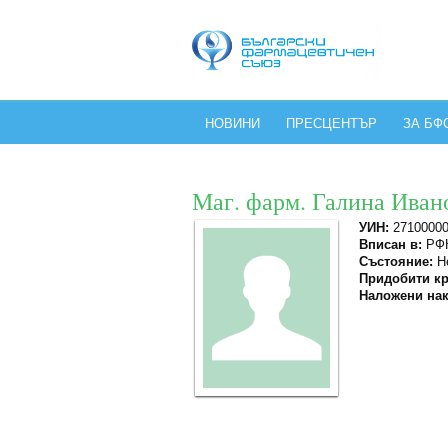
НОВИНИ
ПРЕСЦЕНТЪР
ЗА БФ
Маг. фарм. Галина Иван
УИН:
2710000
Вписан в:
РФК
Състояние:
Не
Придобити кр
Наложени нак