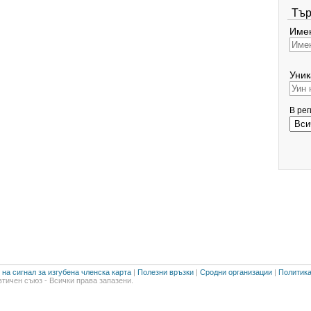
Тър
Имен
Уник
В ре
на сигнал за изгубена членска карта
|
Полезни връзки
|
Сродни организации
|
Политика
тичен съюз - Всички права запазени.