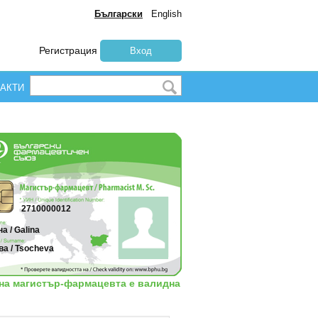
Български
English
Регистрация
Вход
АКТИ
2710000012
а / Galina
а / Tsocheva
 на магистър-фармацевта е валидна