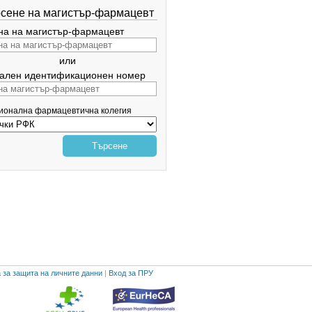
сене на магистър-фармацевт
а на магистър-фармацевт
или
ален идентификационен номер
гионална фармацевтична колегия
Търсене
 за защита на личните данни
|
Вход за ПРУ