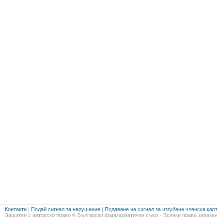
Контакти
|
Подай сигнал за нарушение
|
Подаване на сигнал за изгубена членска кар
Защитен с авторско право © Български фармацевтичен съюз - Всички права запазен