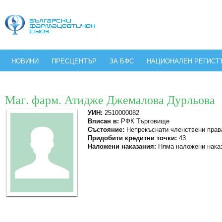
НОВИНИ
ПРЕСЦЕНТЪР
ЗА БФС
НАЦИОНАЛЕН РЕГИСТ
Маг. фарм. Атидже Джемалова Дурльова
УИН:
2510000082
Вписан в:
РФК Търговище
Състояние:
Непрекъснати членствени прав
Придобити кредитни точки:
43
Наложени наказания:
Няма наложени нака