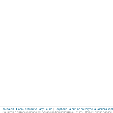
Контакти
|
Подай сигнал за нарушение
|
Подаване на сигнал за изгубена членска кар
Защитен с авторско право © Български фармацевтичен съюз - Всички права запазен