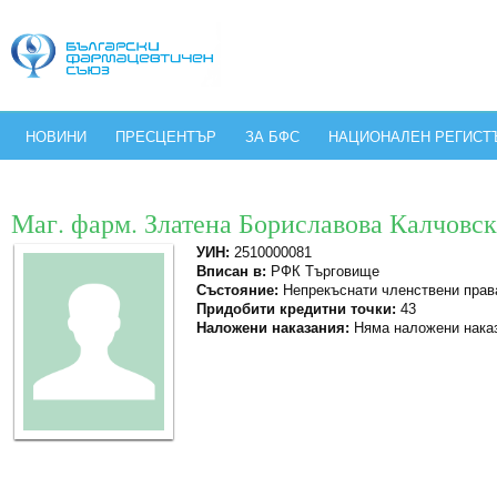
НОВИНИ
ПРЕСЦЕНТЪР
ЗА БФС
НАЦИОНАЛЕН РЕГИСТ
Маг. фарм. Златена Бориславова Калчовс
УИН:
2510000081
Вписан в:
РФК Търговище
Състояние:
Непрекъснати членствени прав
Придобити кредитни точки:
43
Наложени наказания:
Няма наложени нака