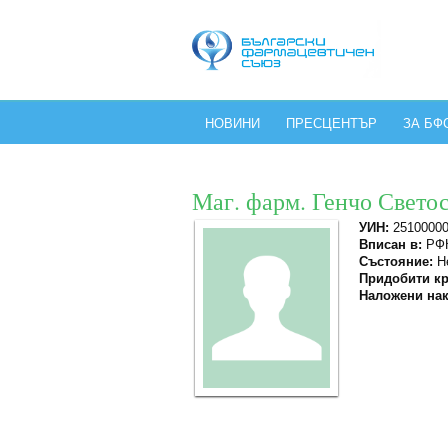
НОВИНИ
ПРЕСЦЕНТЪР
ЗА БФ
Маг. фарм. Генчо Свето
УИН:
2510000
Вписан в:
РФК
Състояние:
Не
Придобити кр
Наложени нак