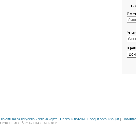
Тър
Имен
Уник
В ре
на сигнал за изгубена членска карта
|
Полезни връзки
|
Сродни организации
|
Политика
тичен съюз - Всички права запазени.