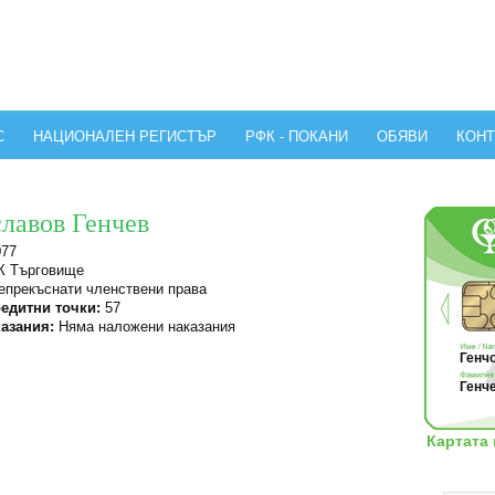
С
НАЦИОНАЛЕН РЕГИСТЪР
РФК - ПОКАНИ
ОБЯВИ
КОНТ
славов Генчев
077
 Търговище
прекъснати членствени права
едитни точки:
57
азания:
Няма наложени наказания
Генчо
Генче
Картата