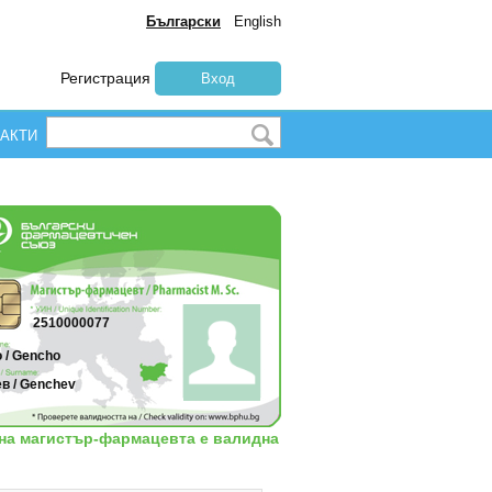
Български
English
Регистрация
Вход
АКТИ
2510000077
 / Gencho
в / Genchev
 на магистър-фармацевта е валидна