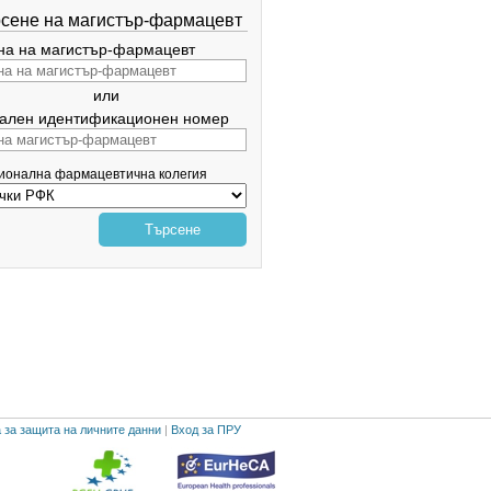
сене на магистър-фармацевт
а на магистър-фармацевт
или
ален идентификационен номер
гионална фармацевтична колегия
Търсене
 за защита на личните данни
|
Вход за ПРУ