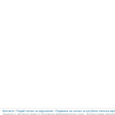
Контакти
|
Подай сигнал за нарушение
|
Подаване на сигнал за изгубена членска кар
Защитен с авторско право © Български фармацевтичен съюз - Всички права запазен