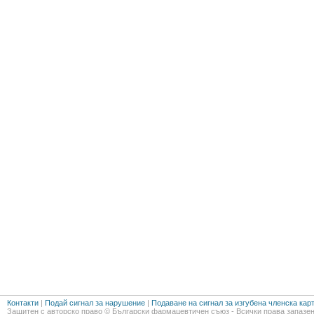
Контакти
|
Подай сигнал за нарушение
|
Подаване на сигнал за изгубена членска кар
Защитен с авторско право © Български фармацевтичен съюз - Всички права запазен