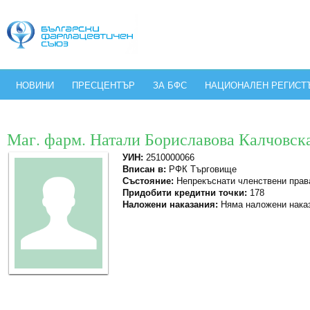
НОВИНИ
ПРЕСЦЕНТЪР
ЗА БФС
НАЦИОНАЛЕН РЕГИСТ
Маг. фарм. Натали Бориславова Калчовск
УИН:
2510000066
Вписан в:
РФК Търговище
Състояние:
Непрекъснати членствени прав
Придобити кредитни точки:
178
Наложени наказания:
Няма наложени нака