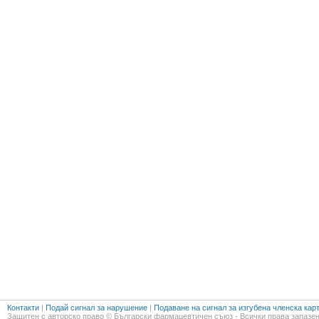
Контакти
|
Подай сигнал за нарушение
|
Подаване на сигнал за изгубена членска кар
Защитен с авторско право © Български фармацевтичен съюз - Всички права запазен