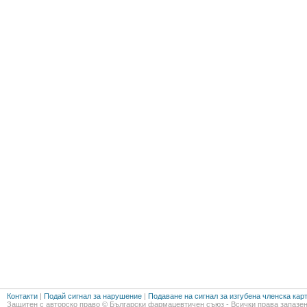
Контакти
|
Подай сигнал за нарушение
|
Подаване на сигнал за изгубена членска кар
Защитен с авторско право © Български фармацевтичен съюз - Всички права запазен