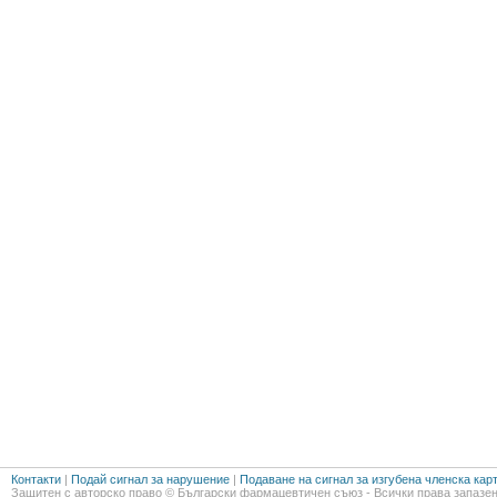
Контакти
|
Подай сигнал за нарушение
|
Подаване на сигнал за изгубена членска кар
Защитен с авторско право © Български фармацевтичен съюз - Всички права запазен