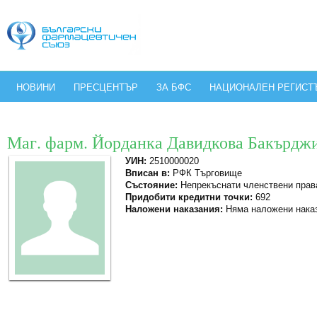
НОВИНИ
ПРЕСЦЕНТЪР
ЗА БФС
НАЦИОНАЛЕН РЕГИСТ
Маг. фарм. Йорданка Давидкова Бакърдж
УИН:
2510000020
Вписан в:
РФК Търговище
Състояние:
Непрекъснати членствени прав
Придобити кредитни точки:
692
Наложени наказания:
Няма наложени нака