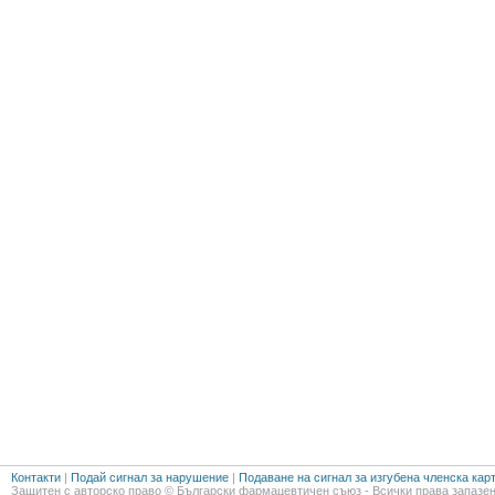
Контакти
|
Подай сигнал за нарушение
|
Подаване на сигнал за изгубена членска кар
Защитен с авторско право © Български фармацевтичен съюз - Всички права запазен