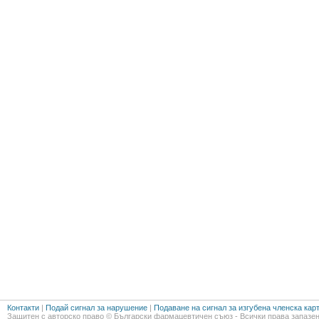
Контакти
|
Подай сигнал за нарушение
|
Подаване на сигнал за изгубена членска кар
Защитен с авторско право © Български фармацевтичен съюз - Всички права запазен