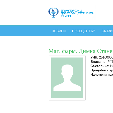
НОВИНИ
ПРЕСЦЕНТЪР
ЗА БФ
Маг. фарм. Димка Стане
УИН:
2510000
Вписан в:
РФК
Състояние:
Не
Придобити кр
Наложени нак