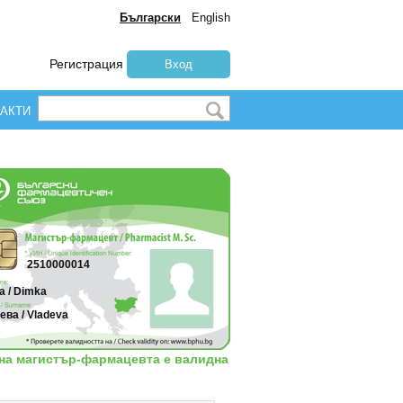
Български
English
Регистрация
Вход
АКТИ
2510000014
а / Dimka
ва / Vladeva
 на магистър-фармацевта е валидна