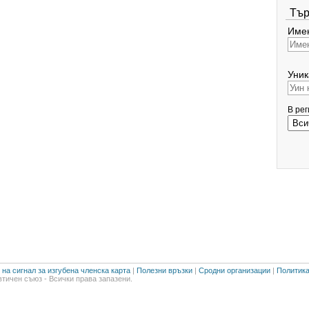
Тър
Имен
Уник
В ре
на сигнал за изгубена членска карта
|
Полезни връзки
|
Сродни организации
|
Политика
тичен съюз - Всички права запазени.