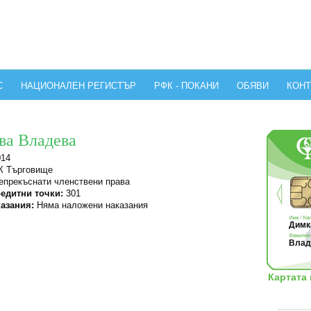
С
НАЦИОНАЛЕН РЕГИСТЪР
РФК - ПОКАНИ
ОБЯВИ
КОНТ
ва Владева
014
 Търговище
прекъснати членствени права
едитни точки:
301
азания:
Няма наложени наказания
Димк
Владе
Картата