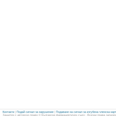
Контакти
|
Подай сигнал за нарушение
|
Подаване на сигнал за изгубена членска кар
Защитен с авторско право © Български фармацевтичен съюз - Всички права запазен