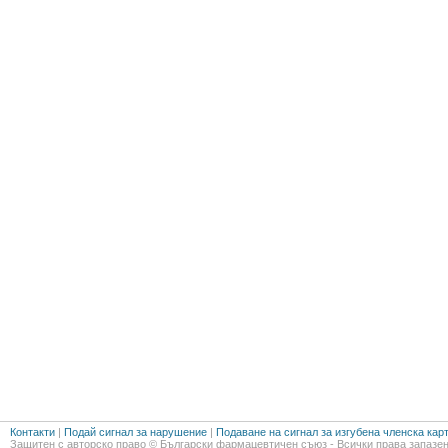
Контакти
|
Подай сигнал за нарушение
|
Подаване на сигнал за изгубена членска кар
Защитен с авторско право © Български фармацевтичен съюз - Всички права запазен