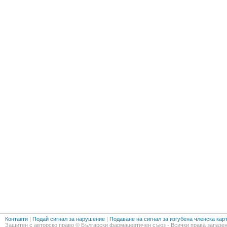
Контакти
|
Подай сигнал за нарушение
|
Подаване на сигнал за изгубена членска кар
Защитен с авторско право © Български фармацевтичен съюз - Всички права запазен